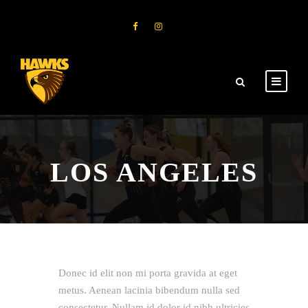
LOS ANGELES
Donec id elit non mi porta gravida at eget
metus. Aenean lacinia bibendum nulla sed
consectetur. Nullam id dolor id nibh ultricies