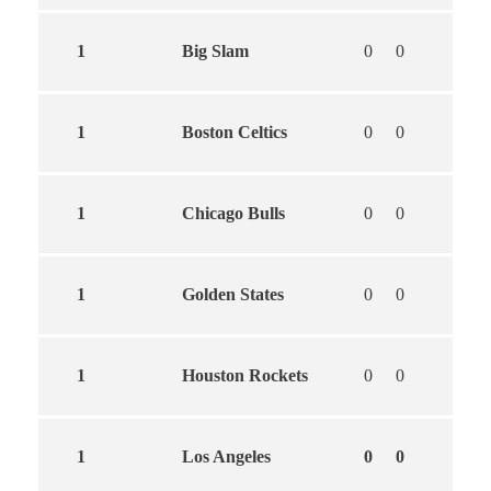
1
Big Slam
0
0
1
Boston Celtics
0
0
1
Chicago Bulls
0
0
1
Golden States
0
0
1
Houston Rockets
0
0
1
Los Angeles
0
0